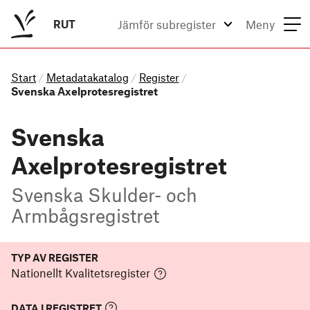
RUT
Jämför subregister
Meny
Start
Metadatakatalog
Register
/
/
/
Svenska Axelprotesregistret
Svenska
Axelprotesregistret
Svenska Skulder- och
Armbågsregistret
TYP AV REGISTER
Nationellt Kvalitetsregister
DATA I REGISTRET