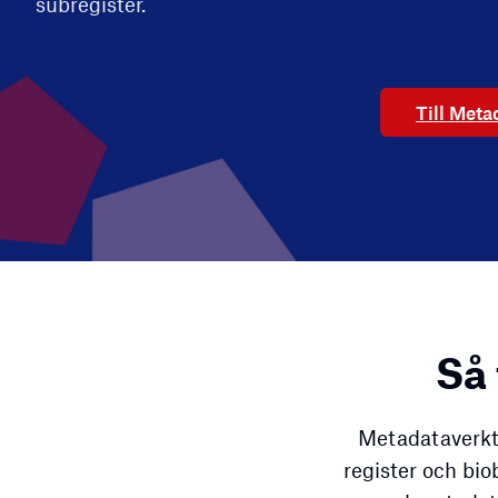
subregister.
Till Meta
Så
Metadataverkty
register och bio