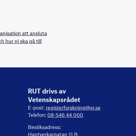
ganisation att ansluta
 hur ni ska gå till
RUT drivs av
Vetenskapsrådet
E-post:
registerforskning@vr.se
Telefon:
08-546 44 000
Besöksadress:
Hantverkargatan 11 B