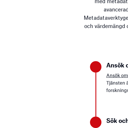
med metadata 
avancerade
Metadataverktyget
och värdemängd o
Ansök 
Ansök om
Tjänsten ä
forsknings
Sök och