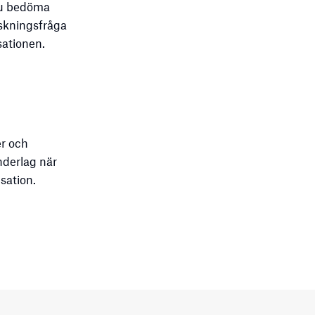
du bedöma
rskningsfråga
sationen.
er och
nderlag när
sation.