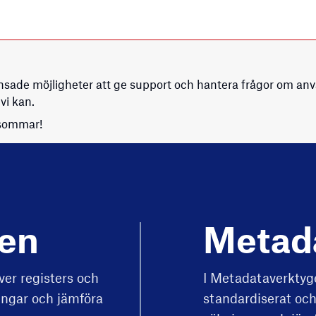
nsade möjligheter att ge support och hantera frågor om använ
vi kan.
 sommar!
gen
Meta­d
ver registers och
I Metadataverktyge
ringar och jämföra
standardiserat och