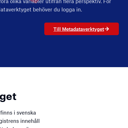
ra olika variabler utifrån flera perspektiv. För
ataverktyget behöver du logga in.
Till Metadataverktyget
get
finns i svenska
gistrens innehåll