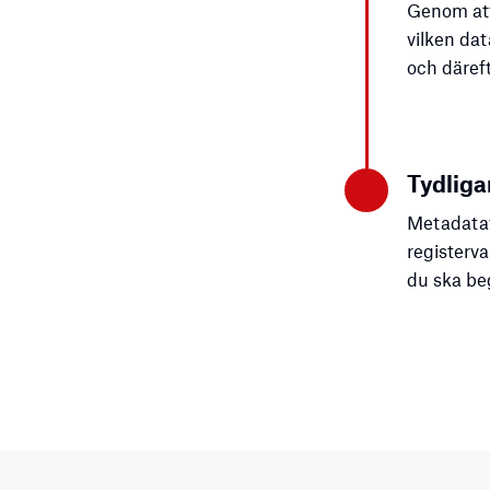
Genom att
vilken da
och däref
Tydliga
Metadatave
registerva
du ska beg