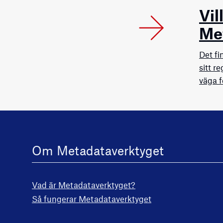
Vil
Me
Det fi
sitt r
väga f
Om Metadataverktyget
Vad är Metadataverktyget?
Så fungerar Metadataverktyget