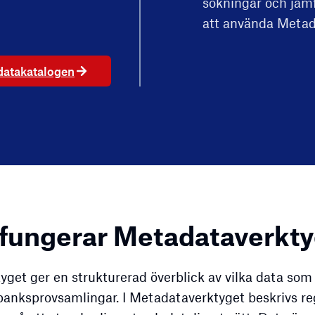
sökningar och jämfö
att använda Metad
datakatalogen
 fungerar Metadataverkty
get ger en strukturerad överblick av vilka data som 
banksprovsamlingar. I Metadataverktyget beskrivs re