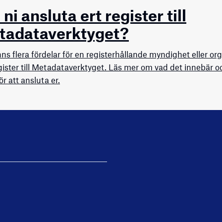
l ni ansluta ert register till
tadataverktyget?
nns flera fördelar för en registerhållande myndighet eller or
egister till Metadataverktyget. Läs mer om vad det innebär och
ör att ansluta er.