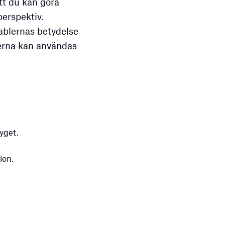
tt du kan göra
perspektiv.
ablernas betydelse
erna kan användas
yget.
ion.