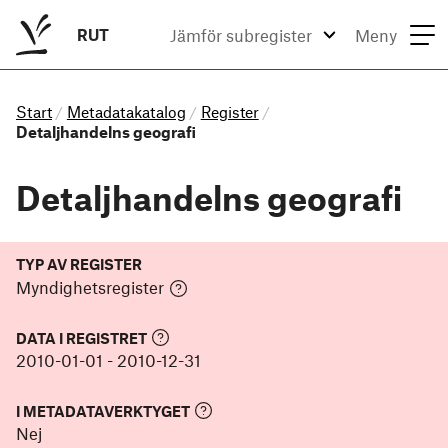
RUT
Jämför subregister
Meny
Start
Metadatakatalog
Register
/
/
/
Detaljhandelns geografi
Detaljhandelns geografi
TYP AV REGISTER
Myndighetsregister
DATA I REGISTRET
2010-01-01
-
2010-12-31
I METADATAVERKTYGET
Nej