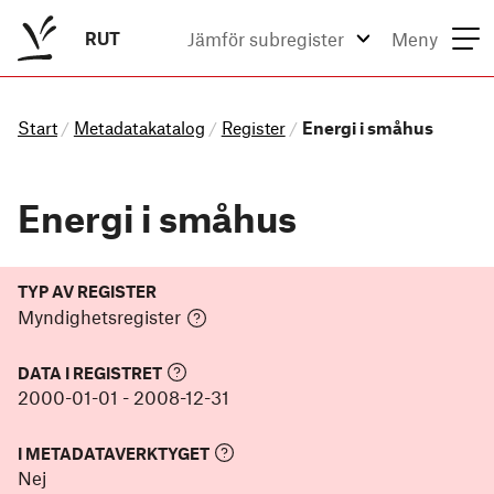
RUT
Jämför subregister
Meny
Start
Metadatakatalog
Register
Energi i småhus
/
/
/
Energi i småhus
TYP AV REGISTER
Myndighetsregister
DATA I REGISTRET
2000-01-01
-
2008-12-31
I METADATAVERKTYGET
Nej