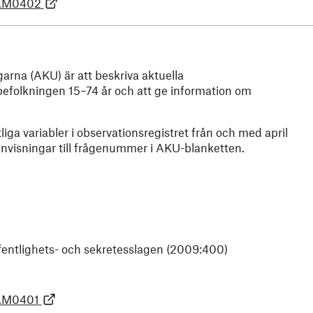
=AM0402
rna (AKU) är att beskriva aktuella
befolkningen 15–74 år och att ge information om
iga variabler i observationsregistret från och med april
änvisningar till frågenummer i AKU-blanketten.
offentlighets- och sekretesslagen (2009:400)
=AM0401