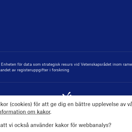
v
Enheten för data som strategisk resurs
vid Vetenskapsrådet inom ramen
andet av registeruppgifter i forskning
kor (cookies) för att ge dig en bättre upplevelse av v
nformation om kakor
.
tt vi också använder kakor för webbanalys?