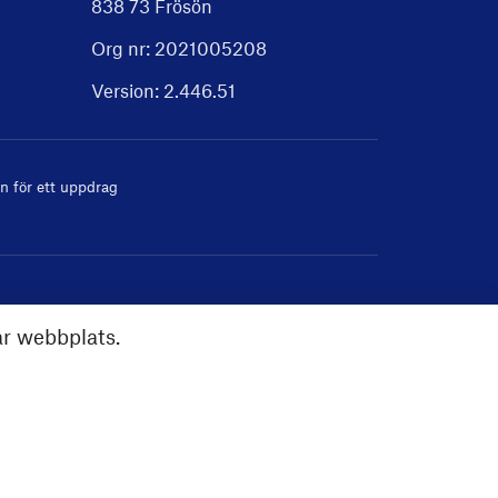
838 73 Frösön
Org nr: 2021005208
Version:
2.446.51
 för ett uppdrag
år webbplats.