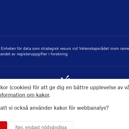
v
Enheten för data som strategisk resurs
vid Vetenskapsrådet inom ramen
andet av registeruppgifter i forskning
kor (cookies) för att ge dig en bättre upplevelse av v
nformation om kakor
.
tt vi också använder kakor för webbanalys?
r
Nej, endast nödvändiga