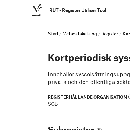
RUT
-
Register Utiliser Tool
Start
Metadatakatalog
Register
Kor
/
/
/
Kortperiodisk sys
Innehåller sysselsättningsuppgi
privata och den offentliga sek
REGISTERHÅLLANDE ORGANISATION
SCB
Subregister