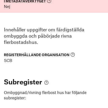
I METADATAVERKTYGET
Nej
Innehåller uppgifter om färdigställda
ombyggda och påbörjade rivna
flerbostadshus.
REGISTERHÅLLANDE ORGANISATION
SCB
Subregister
Ombyggnad/rivning flerbost hus
har följande
subregister: