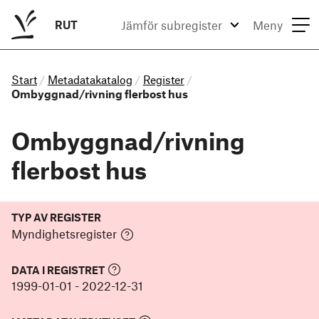
RUT
Jämför subregister
Meny
Start
Metadatakatalog
Register
/
/
/
Ombyggnad/rivning flerbost hus
Ombyggnad/rivning
flerbost hus
TYP AV REGISTER
Myndighetsregister
DATA I REGISTRET
1999-01-01
-
2022-12-31