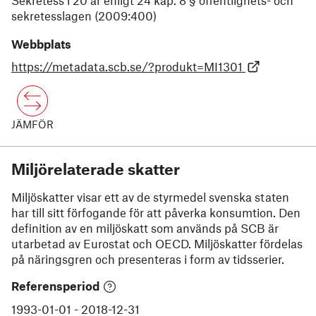
Sekretess i 20 år enligt 24 kap. 8 § offentlighets- och
sekretesslagen (2009:400)
Webbplats
https://metadata.scb.se/?produkt=MI1301
JÄMFÖR
Miljörelaterade skatter
Miljöskatter visar ett av de styrmedel svenska staten
har till sitt förfogande för att påverka konsumtion. Den
definition av en miljöskatt som används på SCB är
utarbetad av Eurostat och OECD. Miljöskatter fördelas
på näringsgren och presenteras i form av tidsserier.
Referensperiod
1993-01-01
-
2018-12-31