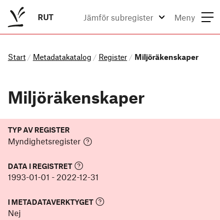
RUT
Jämför subregister
Meny
Start
Metadatakatalog
Register
Miljöräkenskaper
/
/
/
Miljöräkenskaper
TYP AV REGISTER
Myndighetsregister
DATA I REGISTRET
1993-01-01
-
2022-12-31
I METADATAVERKTYGET
Nej