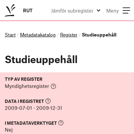
RUT
Jämför subregister
Meny
Start
Metadatakatalog
Register
Studieuppehåll
/
/
/
Studieuppehåll
TYP AV REGISTER
Myndighetsregister
DATA I REGISTRET
2009-07-01
-
2009-12-31
I METADATAVERKTYGET
Nej