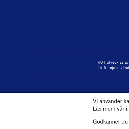
RUT utvecklas a
att främja använd
Vi använder ka
Läs mer i vår
i
Godkänner du a