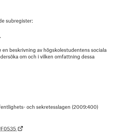
de subregister:
r
 en beskrivning av högskolestudentens sociala
dersöka om och i vilken omfattning dessa
offentlighets- och sekretesslagen (2009:400)
=UF0535