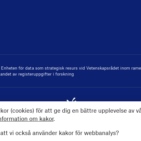
v
Enheten för data som strategisk resurs
vid Vetenskapsrådet inom ramen
andet av registeruppgifter i forskning
kor (cookies) för att ge dig en bättre upplevelse av v
nformation om kakor
.
tt vi också använder kakor för webbanalys?