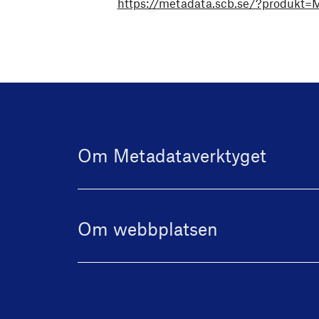
https://metadata.scb.se/?produkt=
Om Metadataverktyget
Om webbplatsen