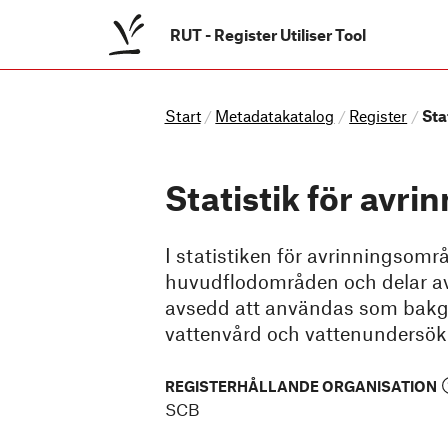
RUT
-
Register Utiliser Tool
Start
Metadatakatalog
Register
Sta
/
/
/
Statistik för avr
I statistiken för avrinningsområ
huvudflodområden och delar av
avsedd att användas som bakgru
vattenvård och vattenundersök
REGISTERHÅLLANDE ORGANISATION
SCB