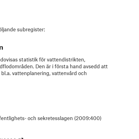
öljande subregister:
n
ovisas statistik för vattendistrikten,
flodområden. Den är i första hand avsedd att
l.a. vattenplanering, vattenvård och
offentlighets- och sekretesslagen (2009:400)