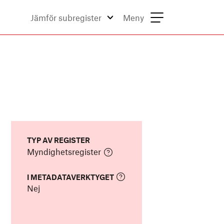
Jämför subregister
Meny
TYP AV REGISTER
Myndighetsregister
I METADATAVERKTYGET
Nej