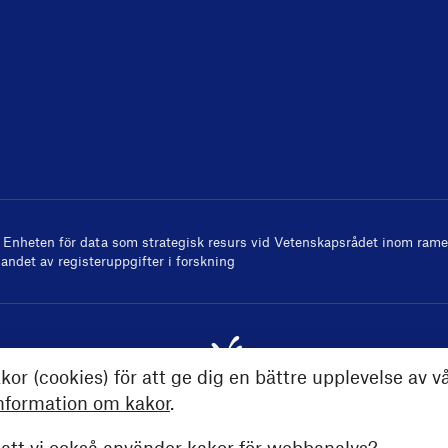
v
Enheten för data som strategisk resurs
vid Vetenskapsrådet inom ramen
andet av registeruppgifter i forskning
kor (cookies) för att ge dig en bättre upplevelse av v
nformation om kakor
.
tt vi också använder kakor för webbanalys?