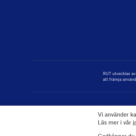
RUT utvecklas a
att främja använd
Vi använder ka
Läs mer i vår
i
Godkänner du a