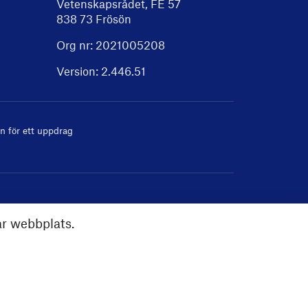
Vetenskapsrådet, FE 57
838 73 Frösön
Org nr: 2021005208
Version:
2.446.51
 för ett uppdrag
år webbplats.