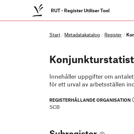
RUT
-
Register Utiliser Tool
Start
Metadatakatalog
Register
Kon
/
/
/
Konjunkturstatist
Innehåller uppgifter om antalet
för ett urval av arbetsställen i
REGISTERHÅLLANDE ORGANISATION
SCB
Subregister