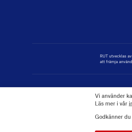
RUT utvecklas a
att främja använd
Vi använder ka
Läs mer i vår
i
Godkänner du a