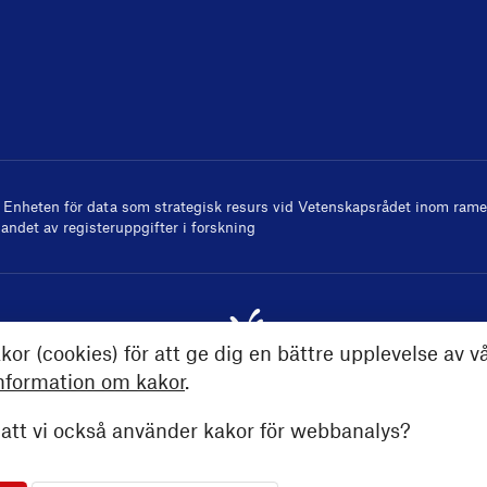
v
Enheten för data som strategisk resurs
vid Vetenskapsrådet inom ramen
andet av registeruppgifter i forskning
kor (cookies) för att ge dig en bättre upplevelse av v
nformation om kakor
.
tt vi också använder kakor för webbanalys?