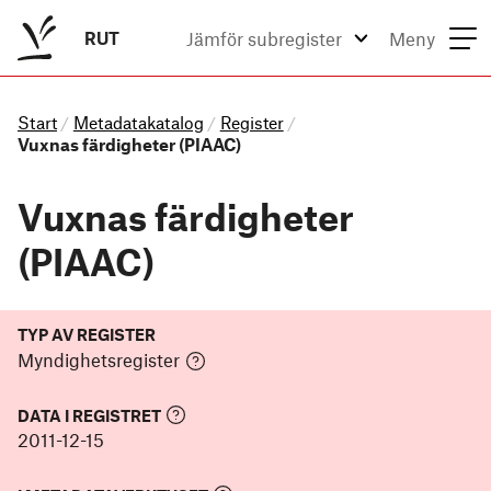
RUT
Jämför subregister
Meny
Start
Metadatakatalog
Register
/
/
/
Vuxnas färdigheter (PIAAC)
Vuxnas färdigheter
(PIAAC)
TYP AV REGISTER
Myndighetsregister
DATA I REGISTRET
2011-12-15